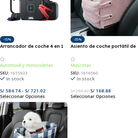
-15%
-35%
Arrancador de coche 4 en 1
Asiento de coche portátil de
con compresor de aire
lujo para mascotas – Cama
portátil, batería externa e
de viaje segura y lavable
Automovil y motocicletas
Mascotas
iluminación de emergencia.
para perros y gatos
pequeños
SKU:
1615933
SKU:
1616560
In stock
In stock
S/
584.74
-
S/
721.02
S/
168.88
S/
259.82
Seleccionar Opciones
Seleccionar Opciones