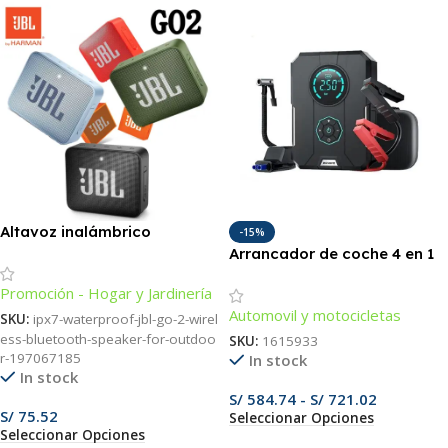
Altavoz inalámbrico
-15%
Bluetooth JBL GO 2
Arrancador de coche 4 en 1
resistente al agua IPX7 para
con compresor de aire
Promoción - Hogar y Jardinería
exteriores
portátil, batería externa e
Automovil y motocicletas
iluminación de emergencia.
SKU:
ipx7-waterproof-jbl-go-2-wirel
ess-bluetooth-speaker-for-outdoo
SKU:
1615933
r-197067185
In stock
In stock
S/
584.74
-
S/
721.02
S/
75.52
Seleccionar Opciones
Seleccionar Opciones