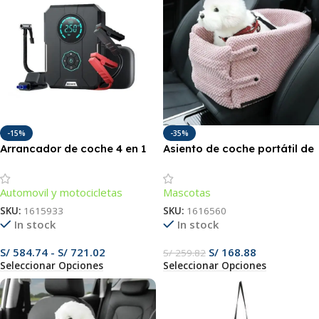
-15%
-35%
Arrancador de coche 4 en 1
Asiento de coche portátil de
con compresor de aire
lujo para mascotas – Cama
portátil, batería externa e
de viaje segura y lavable
Automovil y motocicletas
Mascotas
iluminación de emergencia.
para perros y gatos
pequeños
SKU:
1615933
SKU:
1616560
In stock
In stock
S/
584.74
-
S/
721.02
S/
168.88
S/
259.82
Seleccionar Opciones
Seleccionar Opciones