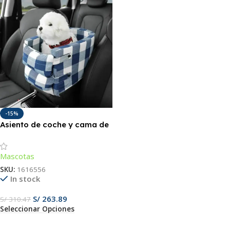
-15%
Asiento de coche y cama de
viaje portátil de lujo para
perros.
Mascotas
SKU:
1616556
In stock
S/
263.89
S/
310.47
Seleccionar Opciones