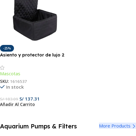
-25%
Asiento y protector de lujo 2
en 1 para perros
Mascotas
SKU:
1616537
In stock
S/
137.31
S/
183.09
Añadir Al Carrito
Aquarium Pumps & Filters
More Products