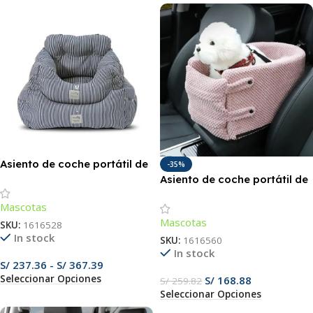
Asiento de coche portátil de
-35%
lujo a rayas para mascotas
Asiento de coche portátil de
lujo para mascotas – Cama
Mascotas
de viaje segura y lavable
Mascotas
para perros y gatos
SKU:
1616528
In stock
pequeños
SKU:
1616560
In stock
S/
237.36
-
S/
367.39
Seleccionar Opciones
S/
168.88
S/
259.82
Seleccionar Opciones