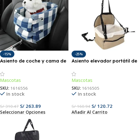
-15%
-25%
Asiento de coche y cama de
Asiento elevador portátil de
viaje portátil de lujo para
lujo para mascotas con
perros.
correa de seguridad y
Mascotas
Mascotas
compartimento de
almacenamiento.
SKU:
1616556
SKU:
1616505
In stock
In stock
S/
263.89
S/
120.72
S/
310.47
S/
160.94
Seleccionar Opciones
Añadir Al Carrito