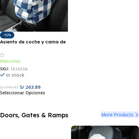
-15%
Asiento de coche y cama de
viaje portátil de lujo para
perros.
Mascotas
SKU:
1616556
In stock
S/
263.89
S/
310.47
Seleccionar Opciones
Doors, Gates & Ramps
More Products